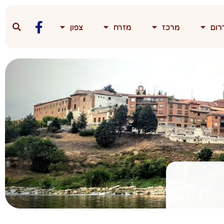
רום
מרכז
מזרח
צפון