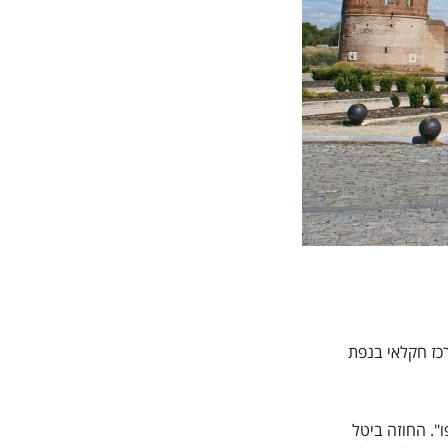
רכז חקלאי בנפת
". החוזה ביטל