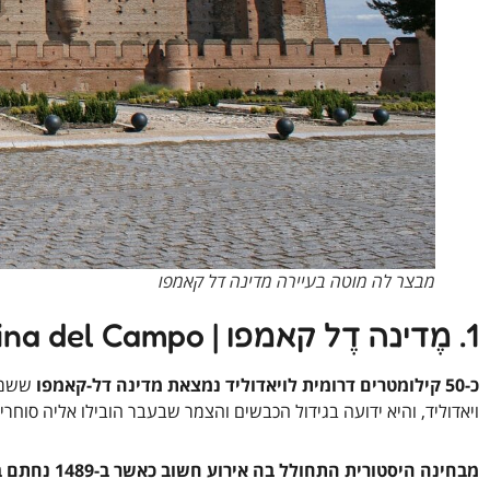
מבצר לה מוטה בעיירה מדינה דל קאמפו
1. מֶדינה דֶל קאמפו | Medina del Campo
כ-50 קילומטרים דרומית לויאדוליד נמצאת מדינה דל-קאמפו
ששמה 
ויאדוליד, והיא ידועה בגידול הכבשים והצמר שבעבר הובילו אליה סוחרי
מבחינה היסטורית התחולל בה אירוע חשוב כאשר ב-1489 נחתם בה חוזה מסחרי בין ספרד לאנגליה