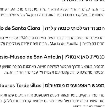
בין הגשר על נהר הדורו לפלאזה מאיור של העיר, נותר מרכז העיר פחות
היסטורים. טיול קצר במרכז העיר יהווה חזרה בזמן אל שלהי ימי הביניים.
המנזר המלכותי סנטה קלרה | Real Monasterio de Santa Clara
מריה דה פדייה | Maria de Padilla . מריה היתה ילידת אנדלוסיה ולכן עיצבה את המבנה בסגנון מוּרי עם הקשתות ואריחי הקרמיקה.
כנסיית סאן אנטולין | Iglesia-Museo de San Antolín
הכנסיה באמצע הדרך מהגשר לפלאזה מאיור, מאחסנת בתוכה מוזיאון קט
הכניסה ממשיכה טיילת קטנה עם תצפית אל עבר נהר הדורו והגשר.
מפגש האופנוענים מוטאוּרוֺס | Motauros Tordesillas
מדי ינואר מתקיים בעיר ובאזור מפגש אופנוענים אליו מגיעים עשרות 
מזג האוויר היבש יחסית של האזור (אך עדיין מאוד קר במיוחד בלילה). ב
במיוחד באביב ובסתיו.