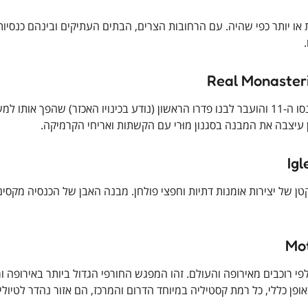
 או יותר כפי שהיה. עם הרחובות הצרים, הבתים העתיקים ובינהם כנסיות
זהו האתר המרשים והגדול ביותר בעיר. הוא נבנה ב-1340 על ידי אלפונסו ה-11 והועבר לבנו פדרו הראשון (נודע בכינויו האכז
ן של יצירות אומנות דתיות וחפצי פולחן. מבנה האבן של הכנסיה מקסי
אלפי רוכבים מאירופה והעולם. זהו המפגש החורפי הגדול ביותר באירופה
אופן כללי, כל רמת קסטיליה במיוחד הדרום והמרכז, הם אזור נהדר לטיולי