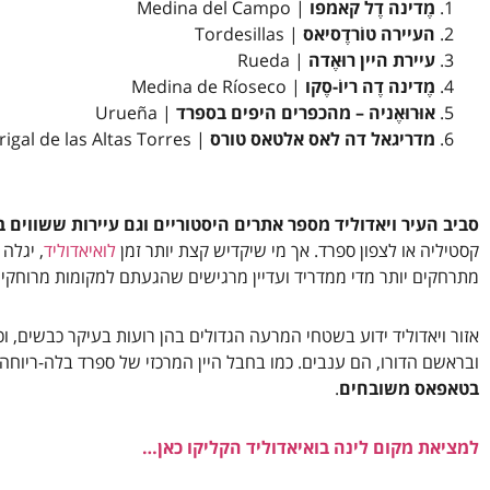
מֶדינה דֶל קאמפו
| Medina del Campo
העיירה טוֺרדֶסיאס
| Tordesillas
עיירת היין רוּאֶדה
| Rueda
מֶדינה דֶה ריוֺ-סֶקו
| Medina de Ríoseco
אוּרוּאֶניה – מהכפרים היפים בספרד
| Urueña
מדריגאל דה לאס אלטאס טורס
| Madrigal de las Altas Torres
סביב העיר ויאדוליד מספר אתרים היסטוריים וגם עיירות ששווים בי
קסטיליה או לצפון ספרד. אך מי שיקדיש קצת יותר זמן
לואיאדוליד
, יגלה
מתרחקים יותר מדי ממדריד ועדיין מרגישים שהגעתם למקומות מרוחקים
אזור ויאדוליד ידוע בשטחי המרעה הגדולים בהן רועות בעיקר כבשים, ו
ובראשם הדורו, הם ענבים. כמו בחבל היין המרכזי של ספרד בלה-ריוחה | La Rioja,
בטאפאס משובחים
.
למציאת מקום לינה בואיאדוליד הקליקו כאן…