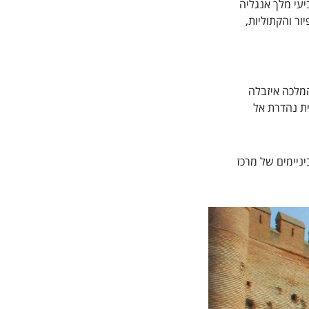
יעי מלך אנגליה
ר והקתוליות,
Castill בסגנון מודחאר-גותי. הוא נבנה על חורבות מבצר ערבי החל מ-1440 והמלכה איזבלה
ית נהדרת אל
ניימים של מרכז