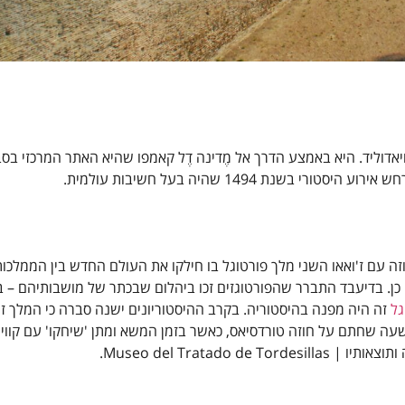
דוליד. היא באמצע הדרך אל מֶדינה דֶל קאמפו שהיא האתר המרכזי בסבי
ת 1494 שהיה בעל חשיבות עולמית.
זה עם ז'ואאו השני מלך פורטוגל בו חילקו את העולם החדש בין הממלכות
ן. בדיעבד התברר שהפורטוגזים זכו ביהלום שבכתר של מושבותיהם – ב
גל
זה היה מפנה בהיסטוריה. בקרב ההיסטוריונים ישנה סברה כי המלך ז'
שעה שחתם על חוזה טורדסיאס, כאשר בזמן המשא ומתן 'שיחקו' עם קווי
Museo del Tratad.