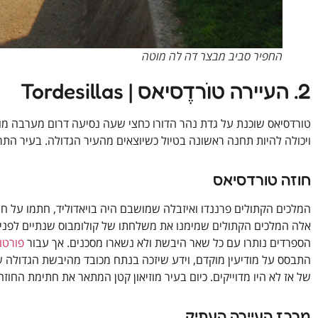
החפיר סביב מבצר דה לה מוטה
2. העיירה טוֺרדֶסיאס | Tordesillas
טורדסיאס שוכנת על גדת נהר הדורו כחצי שעה נסיעה דרום מערבה מויא
ויכולה להיות תחנה ראשונה בטיול כשיוצאים מהעיר הגדולה. בעיר התרחש אירוע היסטורי בשנ
חוזה טורדסיאס
המלכים הקתולים פרננדו ואיזבלה שמושבם היה בויאדוליד, חתמו על חו
אלה המלכים הקתולים שמימנו את משלחתו של קולומבוס שנתיים לפני כ
הספרדים נותרו עם כל שאר היבשת ולא נשארו מסכנים. אך עבור
פורטו
התבסס על מודיעין מוקדם, וידע שיזכה בנתח מכובד מהיבשת הגדולה 
של אז לא היו מדוייקים. כיום בעיר מוזיאון קטן המתאר את חתימת החוזה ותוצאותיו | o de Tordesillas
מרכז העיירה העתיק