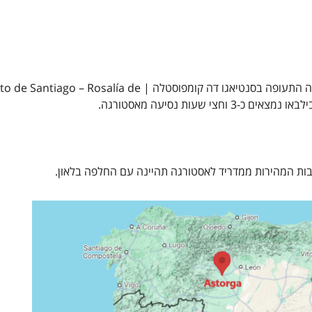
באסטורגה אין שדה תעופה. שדה התעופה הגדול הקרוב ביותר הוא שדה התעופה בסנטיאגו דה קומפוסטלה | de
כבות המהירות ממדריד לאסטורגה תהיינה עם החלפה בלאון.