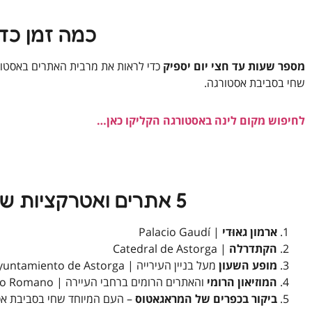
כמה זמן כד
מספר שעות עד חצי יום יספיק
כדי לראות את מרבית האתרים באסטור
שחי בסביבת אסטורגה.
לחיפוש מקום לינה באסטורגה הקליקו כאן…
5 אתרים ואטרקציות שחובה לראות ולעשות באסטורגה
ארמון גאוּדי
| Palacio Gaudí
הקתדרלה
| Catedral de Astorga
מופע השעון
מעל בניין העירייה | Ayuntamiento de Astorga
המוזיאון הרומי
והאתרים הרומים ברחבי העיירה | Museo Romano
ביקור בכפרים של המראגאטוס
– העם המיוחד שחי בסביבת אסטורגה |