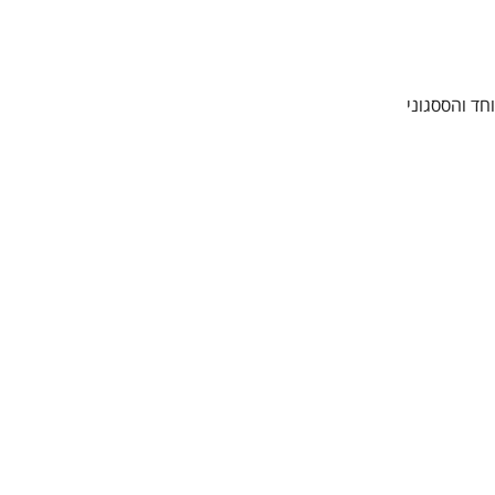
ד והססגוני