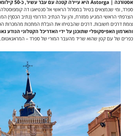
אסטוֺרגה | Astorga היא עיירה קטנה עם עבר עשיר, כ-50 קילומטרים מערבית לעיר לאון בצפון מערב ספרד.
ספרד, ומי שנמצאים בטיול במסלול הראשי אל סנטיאגו דה קומפוסטלה.
צומת דרכים חשובות. דרכים שהבטיחו את הובלת המתכות מהמכרות הסמ
והארמון האפיסקופלי שתוכנן על ידי האדריכל הקטלוני הנודע גאוד
כפרים של עם קטן שהוא שריד מהעבר המוּרי של ספרד – המראגאטוס. ט