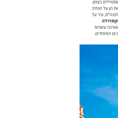
מטיילים בצפון
את הן על הנתיב
ראשי המגיע ממזרח, והן על הנתיב הדרומי (נתיב הכסף) המגיע מדרום ספרד. כך היתה גם בתקופה הרומית שעה שנוסדה בשנת 14 לפנה"ס, עיר על
הקתדרלה
טורגה עשרות
ים המיוחדים.