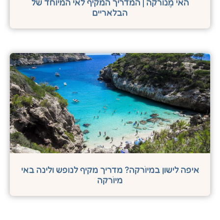
האי מֶנוֺרקה | המדריך המקיף לאי המיוחד של
הבלאריים
איפה לישון במיוֺרקה? מדריך מקיף לנופש ולינה באי
מיוֺרקה