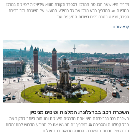
מדריד היא שער הכניסה המרכזי לספרד ונקודת מוצא אידיאלית לטיולים במרכז
המדינה 🚙 המדריך הבא מרכז את כל המידע המעשי על השכרת רכב בבירת
ספרד, מניווט בטרמינלים בשדות התעופה ועד
קרא עוד »
השכרת רכב בברצלונה: המלצות וטיפים מניסיון
השכרת רכב בברצלונה היא אחת הדרכים היעילות והנוחות ביותר לחקור את
חבל קטלוניה והסביבה 🚘 במדריך זה תמצאו את כל המידע הדרוש להתנהלות
נכונה מול חברות ההשכרה, הכוונה מדויקת בטרמינלים